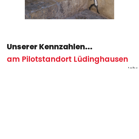
Unserer Kennzahlen...
am Pilotstandort Lüdinghausen
Jahr
Kennzahl FBS Lüdinghausen
Einheit
2023
Unterrichtseinheiten im Haus
Anzahl
6146
Mitarbeitende/MA (Vollzeitstellen)
Anzahl
4,4
Flächen
Grundstück
m²
676
davon:versiegelte Fläche
m²
415
Beheizbare Nutzfläche
m²
770
Umweltkennzahlen