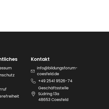
htliches
Kontakt
essum
info@bildungsforum-
coesfeld.de
nschutz
+49 2541 9526-74
Geschäftsstelle
rruf
Südring 13a
erefreiheit
48653 Coesfeld